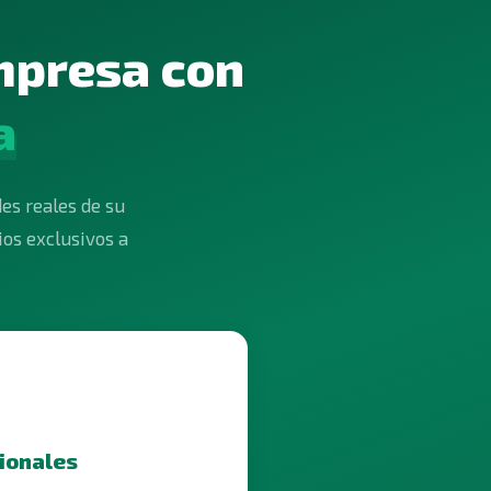
mpresa con
a
es reales de su
ios exclusivos a
ionales