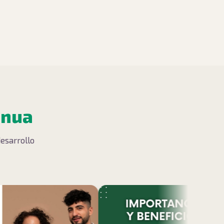
inua
desarrollo