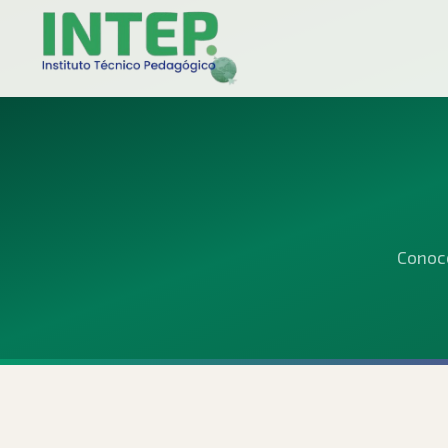
🚀
Conoce